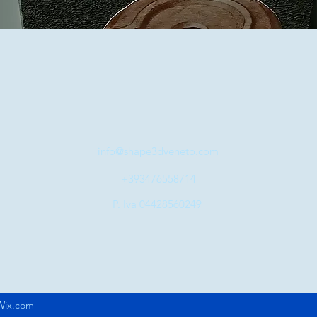
info@shape3dveneto.com
+393476558714
P. Iva 04428560249
Wix.com