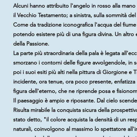
Alcuni hanno attribuito l'angelo in rosso alla mano
il
Vecchio Testamento
; a sinistra, sulla sommità del
Come da tradizione iconografica l'acqua del fiume si
potendo esistere più di una figura divina. Un altr
della
Passione
.
La parte più straordinaria della pala è legata all'e
smorzano i contorni delle figure avvolgendole, in 
poi i suoi esiti più alti nella pittura di
Giorgione
e
T
incidente, ora tenue, ora poco presente, enfatizza l
figura dell'eterno, che ne riprende posa e fisionom
Il paesaggio è ampio e riposante. Dal cielo scende u
Risulta mirabile la conquista sicura della prospetti
stato detto, "il colore acquista la densità di un r
naturali, coinvolgono al massimo lo spettatore all'i