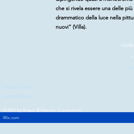
che si rivela essere una delle più
drammatico della luce nella pittur
nuovi” (Villa).
info@
+
P. 
Privacy Policy
Cookie Policy
© 2021 by Shape 3D Veneto. Created with
Wix.com