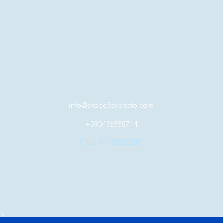
info@shape3dveneto.com
+393476558714
P. Iva 04428560249
th