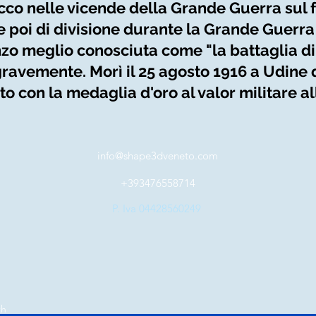
icco nelle vicende della Grande Guerra sul f
 poi di divisione durante la Grande Guerra 
nzo meglio conosciuta come "la battaglia di 
ravemente. Morì il 25 agosto 1916 a Udine
to con la medaglia d'oro al valor militare 
info@shape3dveneto.com
+393476558714
P. Iva 04428560249
th