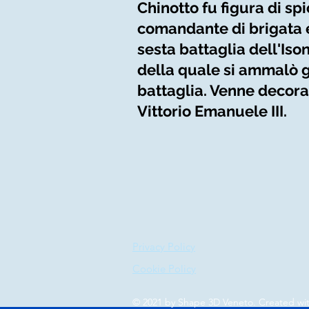
Chinotto fu figura di sp
comandante di brigata e
sesta battaglia dell'Iso
della quale si ammalò g
battaglia. Venne decora
Vittorio Emanuele III.
Privacy Policy
Cookie Policy
© 2021 by Shape 3D Veneto. Created wi